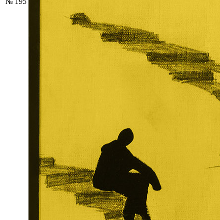
№ 195