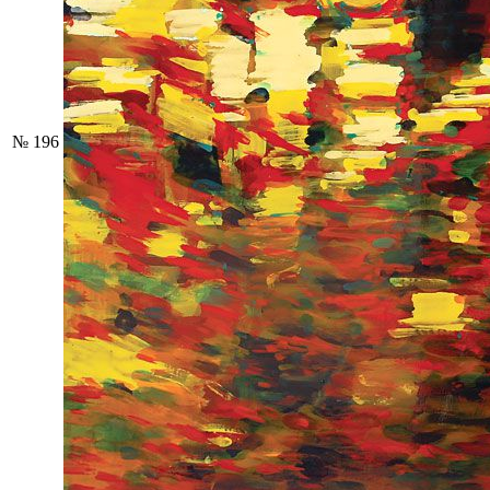
№ 196