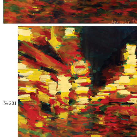
№ 201