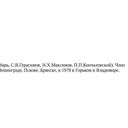
барь, С.В.Герасимов, Н.Х.Максимов, П.П.Кончаловский). Член
енинграде, Пскове, Брянске, в 1978 в Горьком и Владимире.