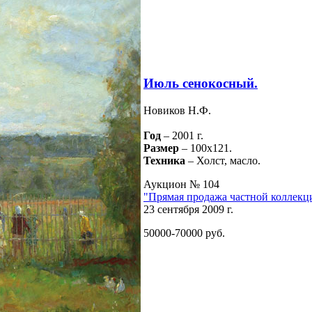
Июль сенокосный.
Новиков Н.Ф.
Год
– 2001 г.
Размер
– 100х121.
Техника
– Холст, масло.
Аукцион № 104
"Прямая продажа частной коллекц
23 сентября 2009 г.
50000-70000 руб.