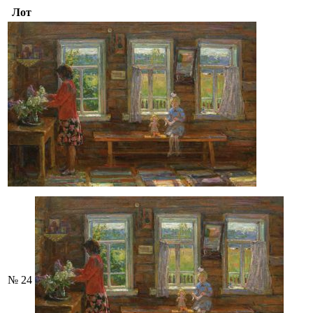
Лот
№ 24