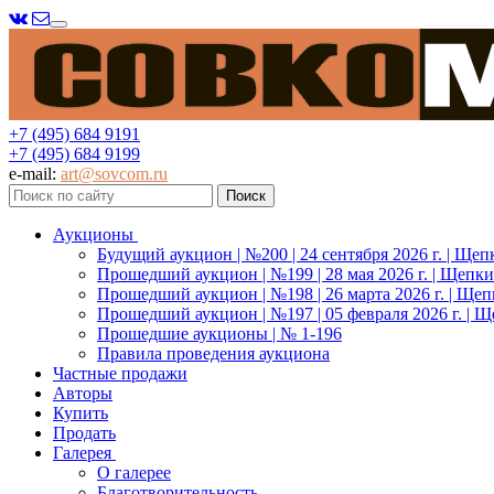
Меню
+7 (495) 684 9191
+7 (495) 684 9199
e-mail:
art@sovcom.ru
Аукционы
Будущий аукцион | №200 | 24 сентября 2026 г. | Щеп
Прошедший аукцион | №199 | 28 мая 2026 г. | Щепки
Прошедший аукцион | №198 | 26 марта 2026 г. | Щеп
Прошедший аукцион | №197 | 05 февраля 2026 г. | Щ
Прошедшие аукционы | № 1-196
Правила проведения аукциона
Частные продажи
Авторы
Купить
Продать
Галерея
О галерее
Благотворительность