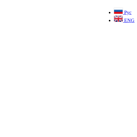
Рус
ENG