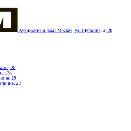
Аукционный дом | Москва, ул. Щепкина, д. 28
кина, 28
на, 28
кина, 28
епкина, 28