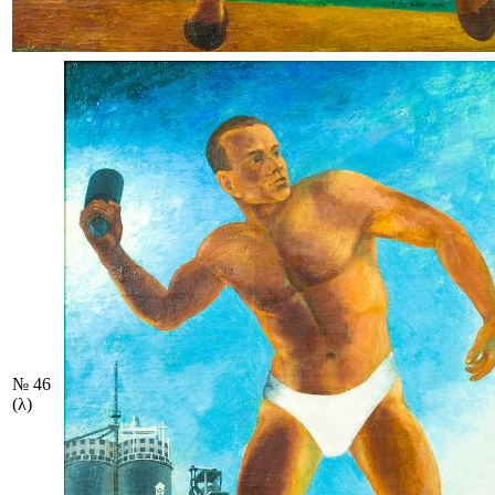
№ 46
(λ)