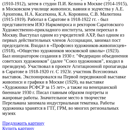
(1910-1912), затем в студии П.И. Келина в Москве (1914-1915),
в Московском училище живописи, ваяния и зодчества у А.Е.
Архипова, Н.А. Касаткина, К.А. Коровина, С.В. Малютина
(1915-1919). Работал в Саратове в 1918-1922 гг. - был
представителем ИЗО Наркомпроса и ректором Саратовского
Художественно-прикладного института, затем переехал в
Москву. Выступал одним из учредителей АХР, был одним из
первых действительных членов Ассоциации, занимал пост
председателя. Входил в «Профсоюз художников-живописцев»
(1918), «Общество художников московской школы» (1923).
Был инициатором создания в 1930 г. "Федерации объединения
советских художников" (далее "Союз художников", входил в
президиум). Участвовал в проекте Агитационной пропаганды
в Саратове в 1918-1920 гг. С 1923г. участник Всесоюзных
выставок. Экспонировался на Первой передвижной выставке
живописи и графики в Москве (1929), на выставке
«Художники РСФСР за 15 лет», а также на венецианской
биеннале 1930 г. Писал главным образом портреты и
жанровые работы. Значительное место в творчестве
Перельмана занимала индустриальная тематика. Работы
художника хранятся в ГТГ, ГРМ, во многих региональных
музеях
Предложить картину
Купить картину