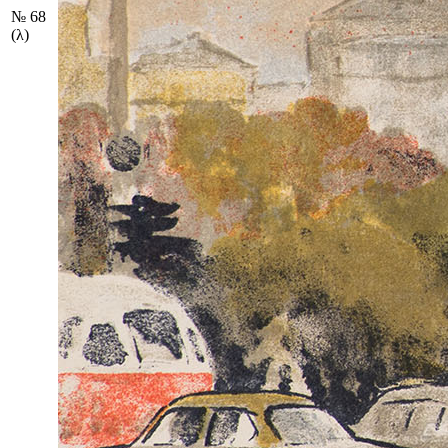
№ 68
(λ)