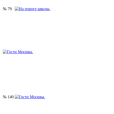
№ 79
№ 140