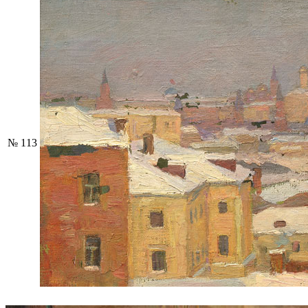
№ 113