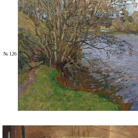
№ 126