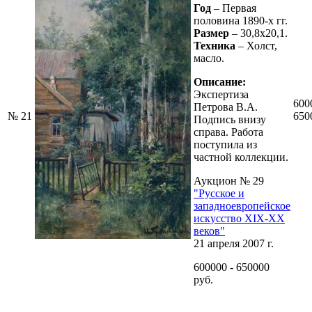
Год
– Первая
половина 1890-х гг.
Размер
– 30,8х20,1.
Техника
– Холст,
масло.
Описание:
Экспертиза
600
Петрова В.А.
№ 21
650
Подпись внизу
справа. Работа
поступила из
частной коллекции.
Аукцион № 29
"Русское и
западноевропейское
искусство XIX-XX
веков"
21 апреля 2007 г.
600000 - 650000
руб.