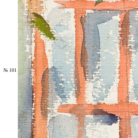
№ 101