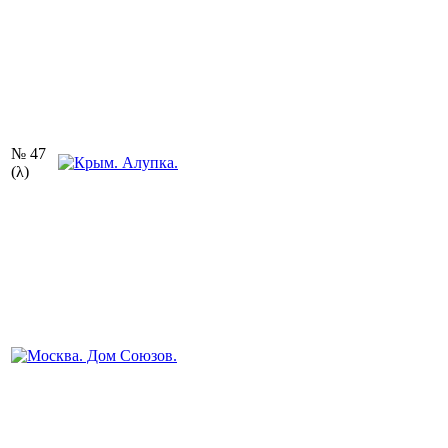
№ 47
(λ)