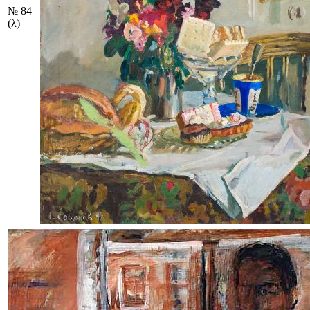
№ 84
(λ)