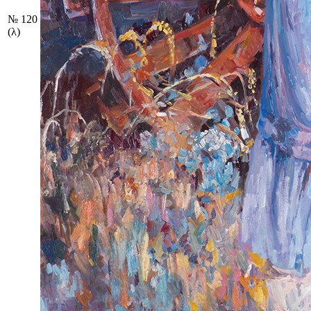
№ 120
(λ)