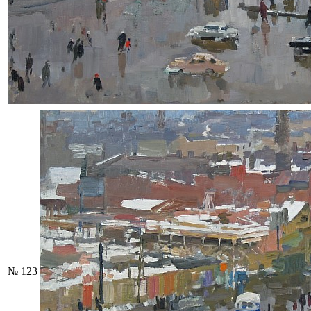
№ 123