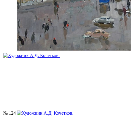
№ 124