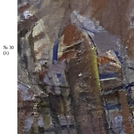
№ 30
(λ)