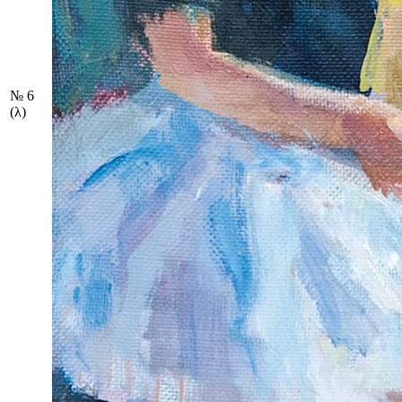
№ 6
(λ)