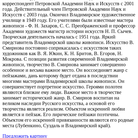
корреспондент Петровской Академии Наук и Искусств с 2001
года. Действительный член Петровской Академии Наук и
Искусств с 2003 года. Окончил Владимирское художественное
училище в 1949 году. Его учителями были известные мастера
живописи - Ф. Н. Захаров, С. С. Преображенский и профессор
Академии художеств магистр истории искусств Н. П. Сычев.
Творческая деятельность началась с 1951 года. Яркий
представитель Владимирской школы живописи. Искусство В.
Смирнова постоянно соприкасалась с искусством таких
художников как В. Я. Юкин, К. Н. Бритов, В. Егоров, Н.
Мокрова. С позиции развития современной Владимирской
живописи, творчество В. Смирнова занимает совершенно
особенное и весьма важное место. Он воссоединяет жанр с
пейзажами, дань которому будет отдана в последствии
многими мастерами Владимирской школы живописи. Он
совершенствует портретное искусство. Героями полотен
являются близкие ему люди. Важное место в творчестве
занимает исторический жанр. В. Смирнов воспитан на
великом наследии Русского искусства, а основой его
творчества является реализм. Объектом искренней любви
является и пейзаж. Его лирические пейзажи поэтичны.
Объектом его искренней привязанности являются его родные
места (Лубенкино, Суздаль и Владимирский край).
Предложить картину