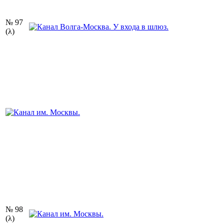
№ 97
(λ)
№ 98
(λ)