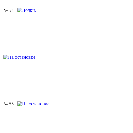
№ 54
№ 55