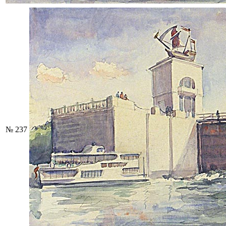
№ 237