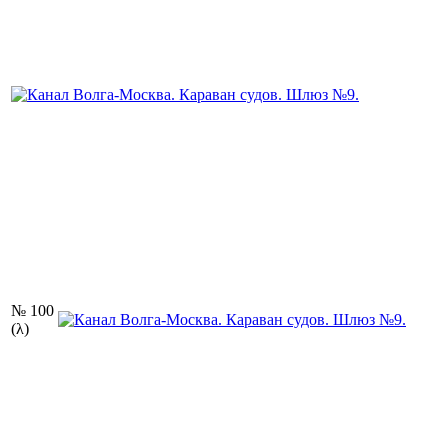
№ 100
(λ)