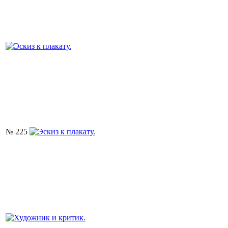
№ 225