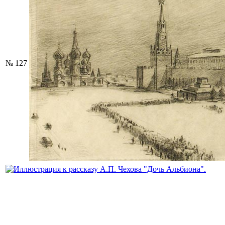
№ 127