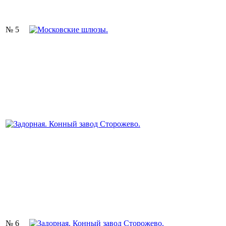
№ 5
№ 6