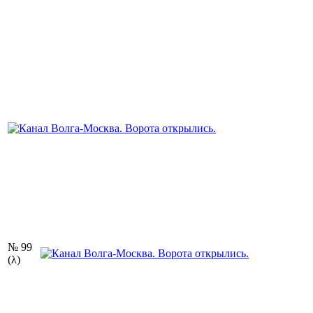
№ 99
(λ)