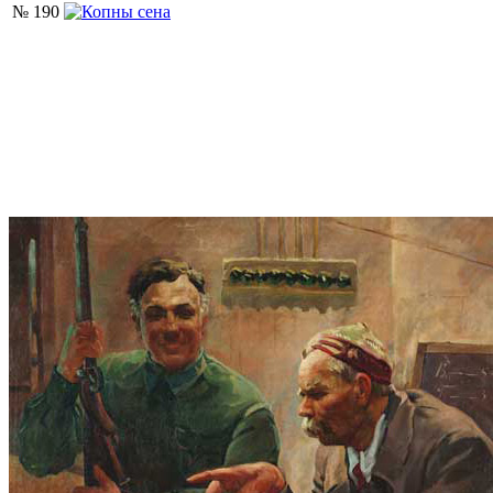
№ 190