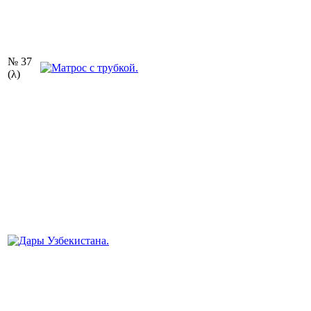
№ 37
(λ)