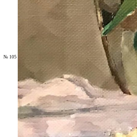
№ 105