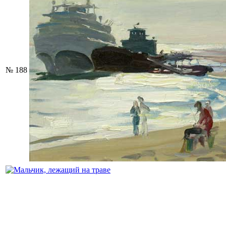
№ 188