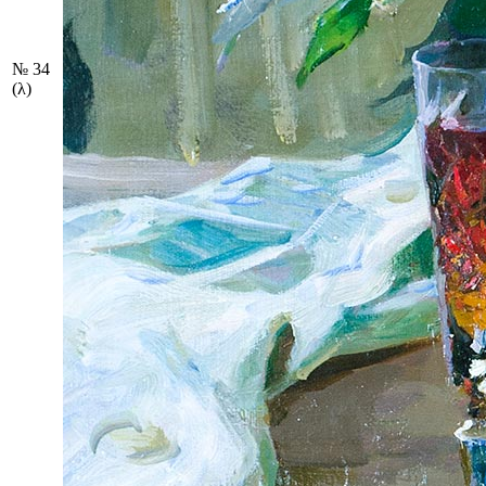
№ 34
(λ)