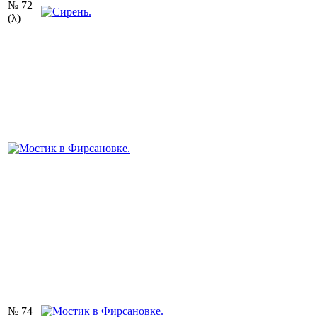
№ 72
(λ)
№ 74