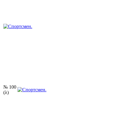
№ 100
(λ)