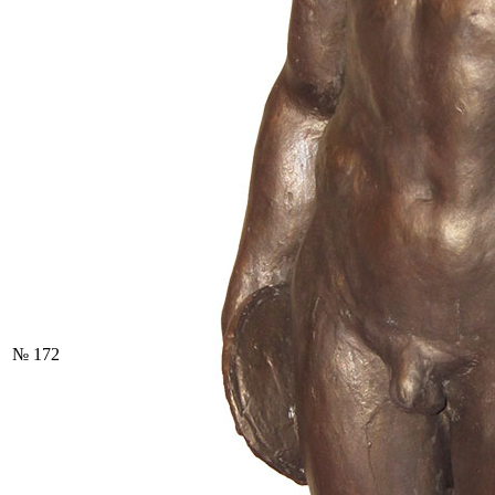
№ 172