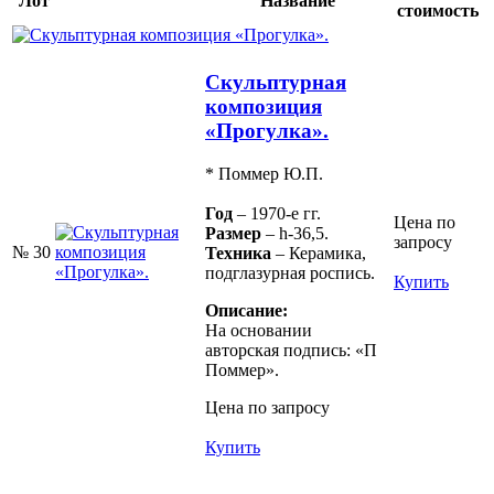
Лот
Название
стоимость
Скульптурная
композиция
«Прогулка».
* Поммер Ю.П.
Год
– 1970-е гг.
Цена по
Размер
– h-36,5.
запросу
№ 30
Техника
– Керамика,
подглазурная роспись.
Купить
Описание:
На основании
авторская подпись: «П
Поммер».
Цена по запросу
Купить