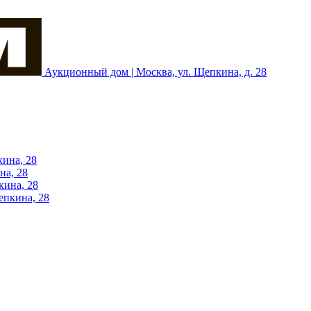
Аукционный дом | Москва, ул. Щепкина, д. 28
кина, 28
на, 28
кина, 28
епкина, 28