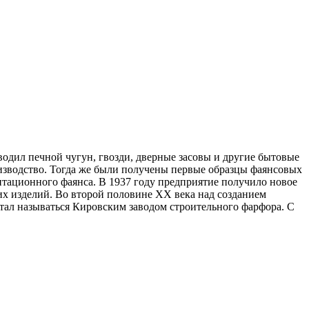
водил печной чугун, гвозди, дверные засовы и другие бытовые
зводство. Тогда же были получены первые образцы фаянсовых
тационного фаянса. В 1937 году предприятие получило новое
их изделий. Во второй половине ХХ века над созданием
тал называться Кировским заводом строительного фарфора. С