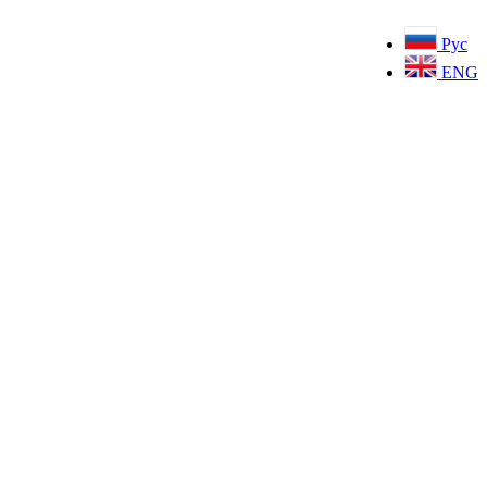
Рус
ENG