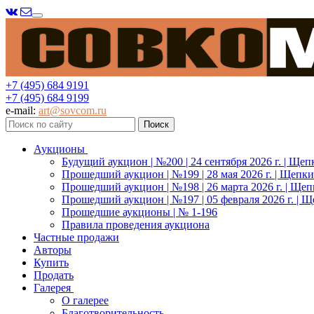
Меню
+7 (495) 684 9191
+7 (495) 684 9199
e-mail:
art@sovcom.ru
Аукционы
Будущий аукцион | №200 | 24 сентября 2026 г. | Щеп
Прошедший аукцион | №199 | 28 мая 2026 г. | Щепки
Прошедший аукцион | №198 | 26 марта 2026 г. | Щеп
Прошедший аукцион | №197 | 05 февраля 2026 г. | Щ
Прошедшие аукционы | № 1-196
Правила проведения аукциона
Частные продажи
Авторы
Купить
Продать
Галерея
О галерее
Благотворительность