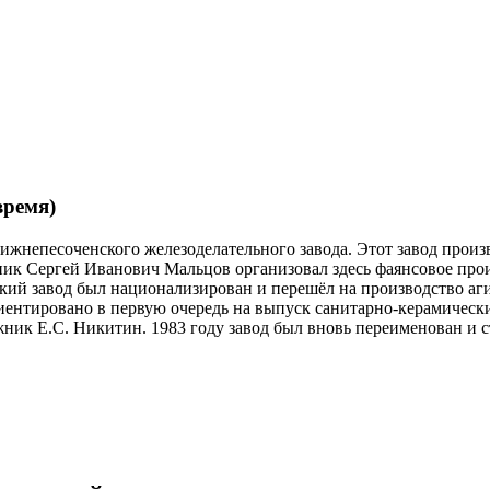
время)
ижнепесоченского железоделательного завода. Этот завод произ
к Сергей Иванович Мальцов организовал здесь фаянсовое прои
ий завод был национализирован и перешёл на производство аги
риентировано в первую очередь на выпуск санитарно-керамическ
ник Е.С. Никитин. 1983 году завод был вновь переименован и с