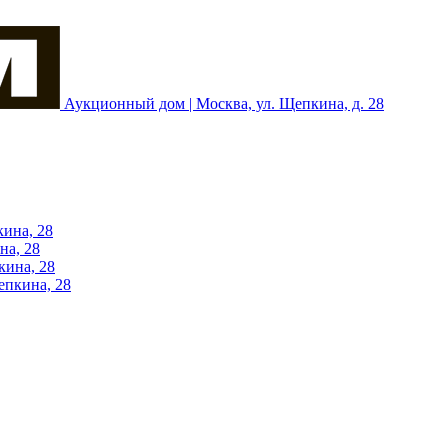
Аукционный дом | Москва, ул. Щепкина, д. 28
кина, 28
на, 28
кина, 28
епкина, 28