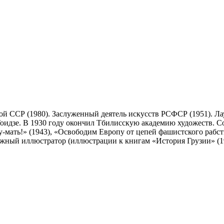
 ССР (1980). Заслуженный деятель искусств РСФСР (1951). Лаур
.Тоидзе. В 1930 году окончил Тбилисскую академию художеств. 
у-мать!» (1943), «Освободим Европу от цепей фашистского рабст
ижный иллюстратор (иллюстрации к книгам «История Грузии» (19