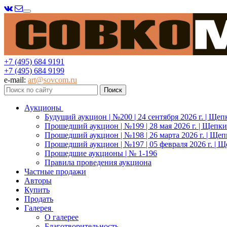
Меню
+7 (495) 684 9191
+7 (495) 684 9199
e-mail:
art@sovcom.ru
Аукционы
Будущий аукцион | №200 | 24 сентября 2026 г. | Щеп
Прошедший аукцион | №199 | 28 мая 2026 г. | Щепки
Прошедший аукцион | №198 | 26 марта 2026 г. | Щеп
Прошедший аукцион | №197 | 05 февраля 2026 г. | Щ
Прошедшие аукционы | № 1-196
Правила проведения аукциона
Частные продажи
Авторы
Купить
Продать
Галерея
О галерее
Благотворительность