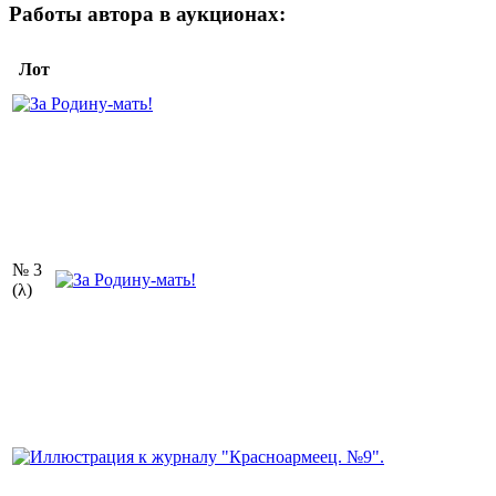
Работы автора в аукционах:
Лот
№ 3
(λ)