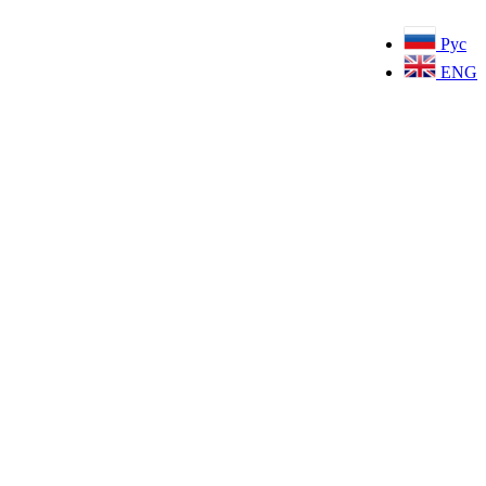
Рус
ENG