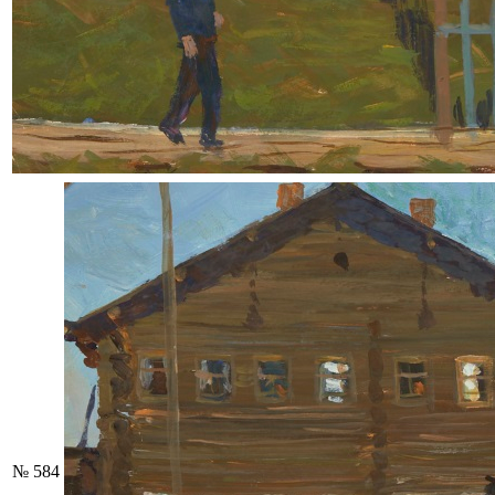
№ 584