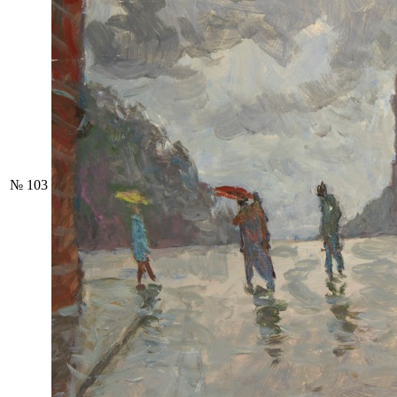
№ 103