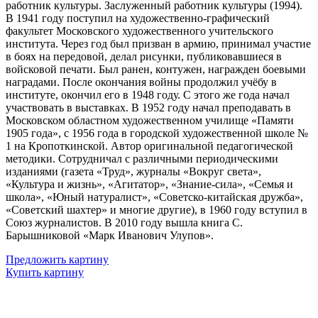
работник культуры. Заслуженный работник культуры (1994).
В 1941 году поступил на художественно-графический
факультет Московского художественного учительского
института. Через год был призван в армию, принимал участие
в боях на передовой, делал рисунки, публиковавшиеся в
войсковой печати. Был ранен, контужен, награжден боевыми
наградами. После окончания войны продолжил учёбу в
институте, окончил его в 1948 году. С этого же года начал
участвовать в выставках. В 1952 году начал преподавать в
Московском областном художественном училище «Памяти
1905 года», с 1956 года в городской художественной школе №
1 на Кропоткинской. Автор оригинальной педагогической
методики. Сотрудничал с различными периодическими
изданиями (газета «Труд», журналы «Вокруг света»,
«Культура и жизнь», «Агитатор», «Знание-сила», «Семья и
школа», «Юный натуралист», «Советско-китайская дружба»,
«Советский шахтер» и многие другие), в 1960 году вступил в
Союз журналистов. В 2010 году вышла книга С.
Барышниковой «Марк Иванович Улупов».
Предложить картину
Купить картину