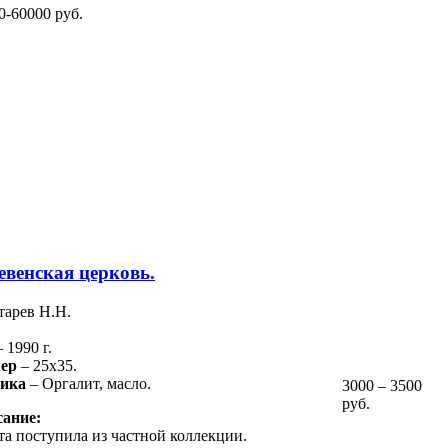
0-60000 руб.
евенская церковь.
тарев Н.Н.
– 1990 г.
ер
– 25х35.
ника
– Оргалит, масло.
3000 – 3500
руб.
ание:
та поступила из частной коллекции.