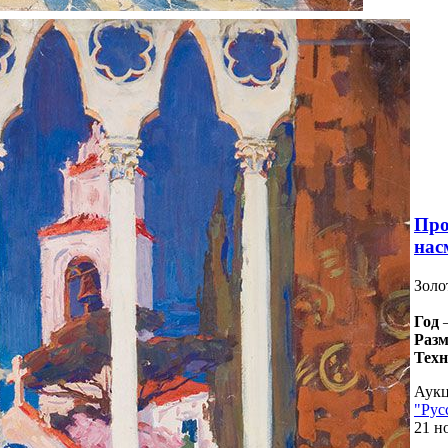
Про
нас
Золо
Год
Разм
Тех
Аукц
"Рус
21 н