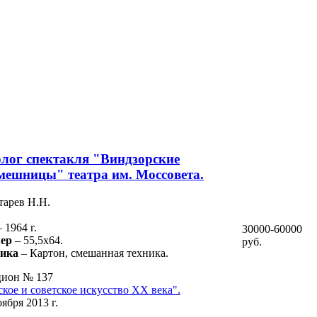
лог спектакля "Виндзорские
мешницы" театра им. Моссовета.
тарев Н.Н.
– 1964 г.
30000-60000
ер
– 55,5х64.
руб.
ника
– Картон, смешанная техника.
ион № 137
ское и советское искусство ХХ века".
оября 2013 г.