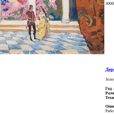
3000
Дер
Золо
Год
Разм
Тех
Опис
Рабо