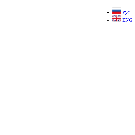
Рус
ENG