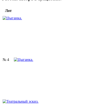
Лот
№ 4