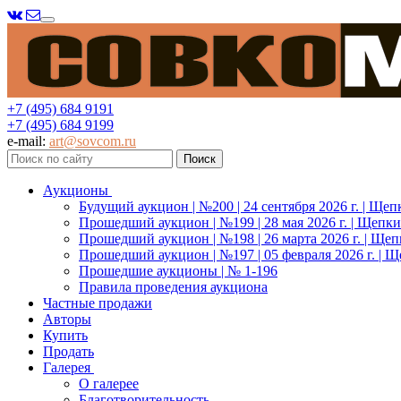
Меню
+7 (495) 684 9191
+7 (495) 684 9199
e-mail:
art@sovcom.ru
Аукционы
Будущий аукцион | №200 | 24 сентября 2026 г. | Щеп
Прошедший аукцион | №199 | 28 мая 2026 г. | Щепки
Прошедший аукцион | №198 | 26 марта 2026 г. | Щеп
Прошедший аукцион | №197 | 05 февраля 2026 г. | Щ
Прошедшие аукционы | № 1-196
Правила проведения аукциона
Частные продажи
Авторы
Купить
Продать
Галерея
О галерее
Благотворительность