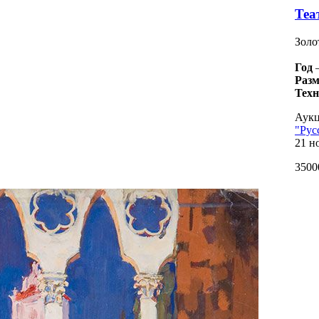
Теа
Золо
Год
Разм
Тех
Аукц
"Рус
21 н
3500