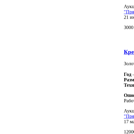
Аукц
"Пря
21 и
3000
Кре
Золо
Год
Разм
Тех
Опис
Рабо
Аукц
"Пря
17 ма
1200