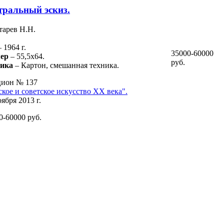
тральный эскиз.
тарев Н.Н.
– 1964 г.
35000-60000
ер
– 55,5х64.
руб.
ника
– Картон, смешанная техника.
ион № 137
ское и советское искусство ХХ века".
оября 2013 г.
0-60000 руб.