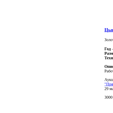
Цыг
Золо
Год
Разм
Тех
Опис
Рабо
Аукц
"Пря
29 ма
3000