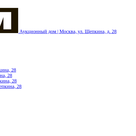
Аукционный дом | Москва, ул. Щепкина, д. 28
кина, 28
на, 28
кина, 28
епкина, 28