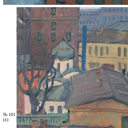
№ 101
(λ)