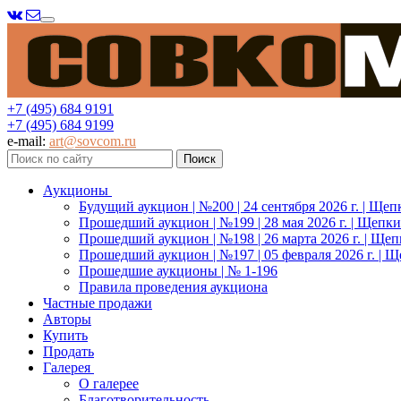
Меню
+7 (495) 684 9191
+7 (495) 684 9199
e-mail:
art@sovcom.ru
Аукционы
Будущий аукцион | №200 | 24 сентября 2026 г. | Щеп
Прошедший аукцион | №199 | 28 мая 2026 г. | Щепки
Прошедший аукцион | №198 | 26 марта 2026 г. | Щеп
Прошедший аукцион | №197 | 05 февраля 2026 г. | Щ
Прошедшие аукционы | № 1-196
Правила проведения аукциона
Частные продажи
Авторы
Купить
Продать
Галерея
О галерее
Благотворительность