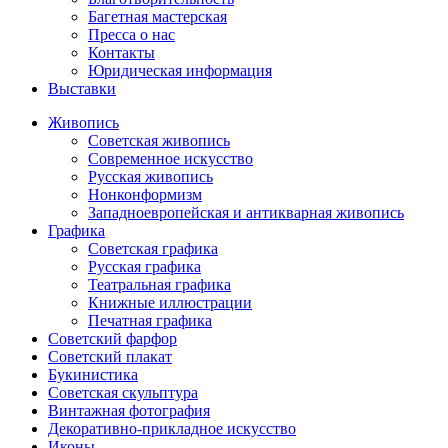
Багетная мастерская
Пресса о нас
Контакты
Юридическая информация
Выставки
Живопись
Советская живопись
Современное искусство
Русская живопись
Нонконформизм
Западноевропейская и антикварная живопись
Графика
Советская графика
Русская графика
Театральная графика
Книжные иллюстрации
Печатная графика
Советский фарфор
Советский плакат
Букинистика
Советская скульптура
Винтажная фотография
Декоративно-прикладное искусство
Иконы