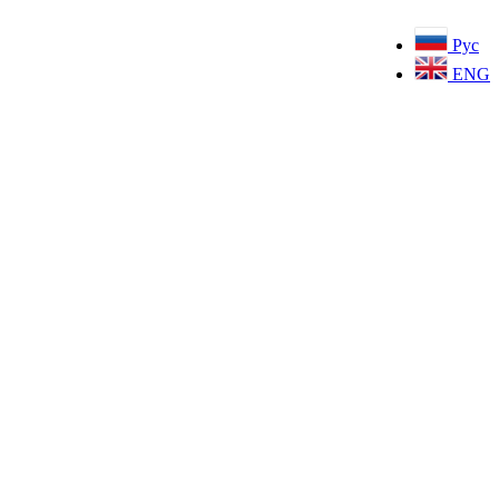
Рус
ENG