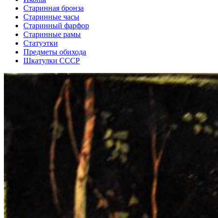
Старинная бронза
Старинные часы
Старинный фарфор
Старинные рамы
Статуэтки
Предметы обихода
Шкатулки СССР