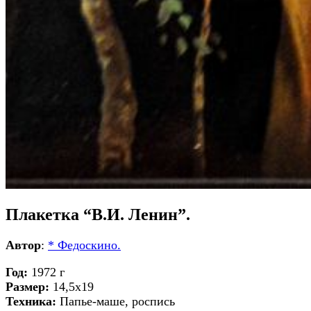
Плакетка “В.И. Ленин”.
Автор
:
* Федоскино.
Год:
1972 г
Размер:
14,5х19
Техника:
Папье-маше, роспись