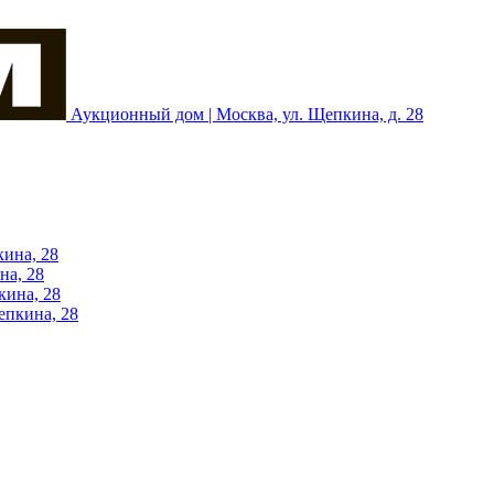
Аукционный дом | Москва, ул. Щепкина, д. 28
кина, 28
на, 28
кина, 28
епкина, 28