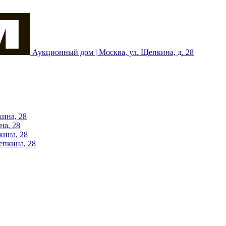
Аукционный дом | Москва, ул. Щепкина, д. 28
кина, 28
на, 28
кина, 28
епкина, 28