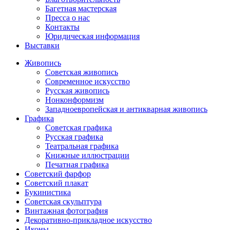
Багетная мастерская
Пресса о нас
Контакты
Юридическая информация
Выставки
Живопись
Советская живопись
Современное искусство
Русская живопись
Нонконформизм
Западноевропейская и антикварная живопись
Графика
Советская графика
Русская графика
Театральная графика
Книжные иллюстрации
Печатная графика
Советский фарфор
Советский плакат
Букинистика
Советская скульптура
Винтажная фотография
Декоративно-прикладное искусство
Иконы