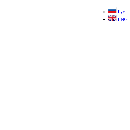
Рус
ENG