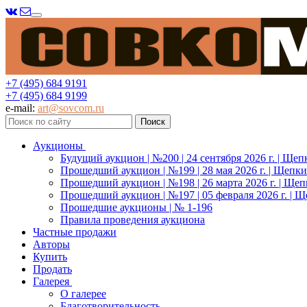
Меню
+7 (495) 684 9191
+7 (495) 684 9199
e-mail:
art@sovcom.ru
Аукционы
Будущий аукцион | №200 | 24 сентября 2026 г. | Щеп
Прошедший аукцион | №199 | 28 мая 2026 г. | Щепки
Прошедший аукцион | №198 | 26 марта 2026 г. | Щеп
Прошедший аукцион | №197 | 05 февраля 2026 г. | Щ
Прошедшие аукционы | № 1-196
Правила проведения аукциона
Частные продажи
Авторы
Купить
Продать
Галерея
О галерее
Благотворительность