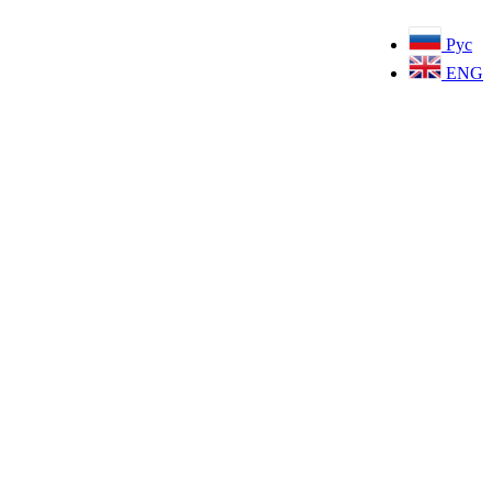
Рус
ENG