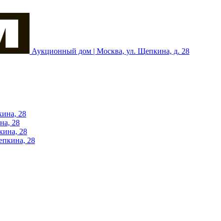
Аукционный дом | Москва, ул. Щепкина, д. 28
кина, 28
на, 28
кина, 28
епкина, 28