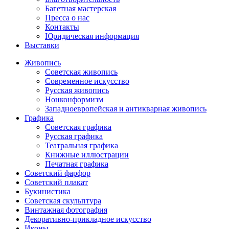
Багетная мастерская
Пресса о нас
Контакты
Юридическая информация
Выставки
Живопись
Советская живопись
Современное искусство
Русская живопись
Нонконформизм
Западноевропейская и антикварная живопись
Графика
Советская графика
Русская графика
Театральная графика
Книжные иллюстрации
Печатная графика
Советский фарфор
Советский плакат
Букинистика
Советская скульптура
Винтажная фотография
Декоративно-прикладное искусство
Иконы