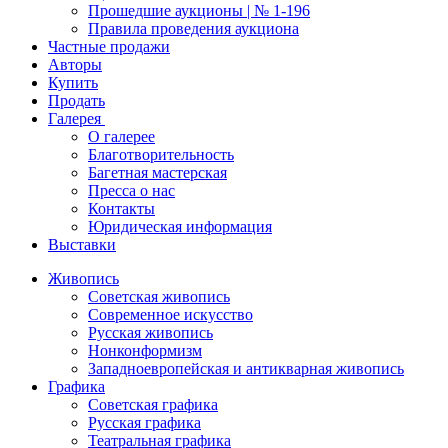
Прошедшие аукционы | № 1-196
Правила проведения аукциона
Частные продажи
Авторы
Купить
Продать
Галерея
О галерее
Благотворительность
Багетная мастерская
Пресса о нас
Контакты
Юридическая информация
Выставки
Живопись
Советская живопись
Современное искусство
Русская живопись
Нонконформизм
Западноевропейская и антикварная живопись
Графика
Советская графика
Русская графика
Театральная графика