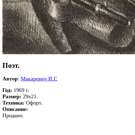
Поэт.
Автор
:
Макаревич И.Г.
Год:
1969 г.
Размер:
29х21.
Техника:
Офорт.
Описание:
Продано.