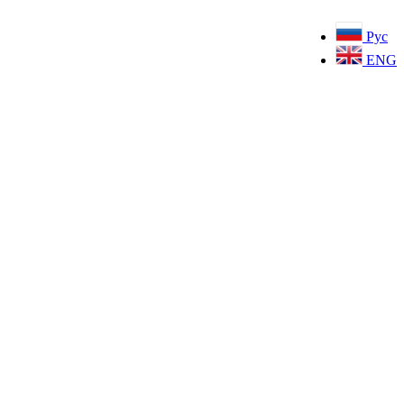
Рус
ENG