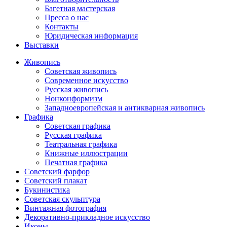
Багетная мастерская
Пресса о нас
Контакты
Юридическая информация
Выставки
Живопись
Советская живопись
Современное искусство
Русская живопись
Нонконформизм
Западноевропейская и антикварная живопись
Графика
Советская графика
Русская графика
Театральная графика
Книжные иллюстрации
Печатная графика
Советский фарфор
Советский плакат
Букинистика
Советская скульптура
Винтажная фотография
Декоративно-прикладное искусство
Иконы