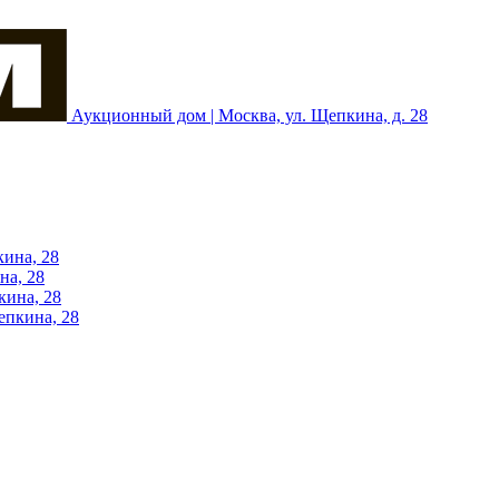
Аукционный дом | Москва, ул. Щепкина, д. 28
кина, 28
на, 28
кина, 28
епкина, 28