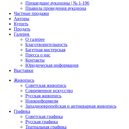
Прошедшие аукционы | № 1-196
Правила проведения аукциона
Частные продажи
Авторы
Купить
Продать
Галерея
О галерее
Благотворительность
Багетная мастерская
Пресса о нас
Контакты
Юридическая информация
Выставки
Живопись
Советская живопись
Современное искусство
Русская живопись
Нонконформизм
Западноевропейская и антикварная живопись
Графика
Советская графика
Русская графика
Театральная графика