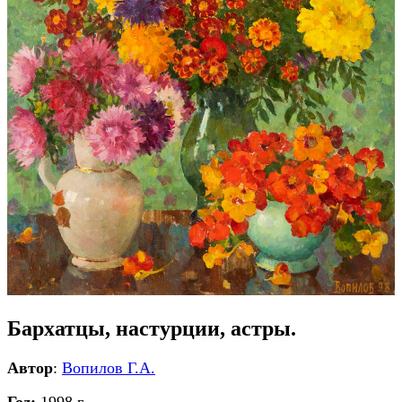
Бархатцы, настурции, астры.
Автор
:
Вопилов Г.А.