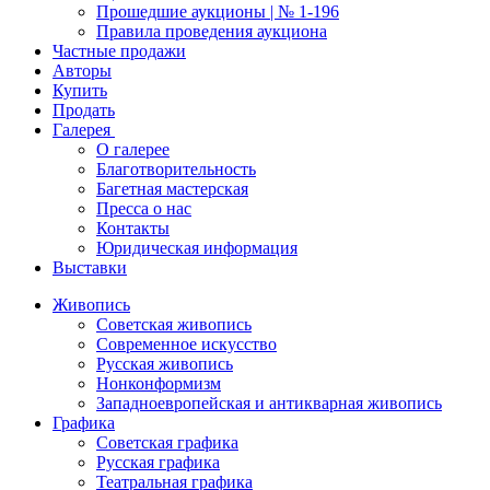
Прошедшие аукционы | № 1-196
Правила проведения аукциона
Частные продажи
Авторы
Купить
Продать
Галерея
О галерее
Благотворительность
Багетная мастерская
Пресса о нас
Контакты
Юридическая информация
Выставки
Живопись
Советская живопись
Современное искусство
Русская живопись
Нонконформизм
Западноевропейская и антикварная живопись
Графика
Советская графика
Русская графика
Театральная графика