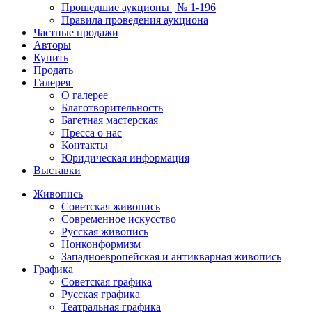
Прошедшие аукционы | № 1-196
Правила проведения аукциона
Частные продажи
Авторы
Купить
Продать
Галерея
О галерее
Благотворительность
Багетная мастерская
Пресса о нас
Контакты
Юридическая информация
Выставки
Живопись
Советская живопись
Современное искусство
Русская живопись
Нонконформизм
Западноевропейская и антикварная живопись
Графика
Советская графика
Русская графика
Театральная графика