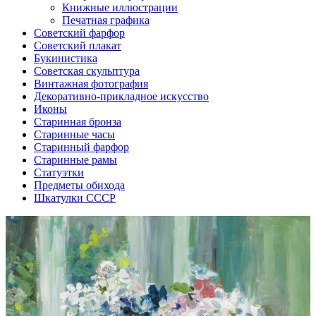
Книжные иллюстрации
Печатная графика
Советский фарфор
Советский плакат
Букинистика
Советская скульптура
Винтажная фотография
Декоративно-прикладное искусство
Иконы
Старинная бронза
Старинные часы
Старинный фарфор
Старинные рамы
Статуэтки
Предметы обихода
Шкатулки СССР