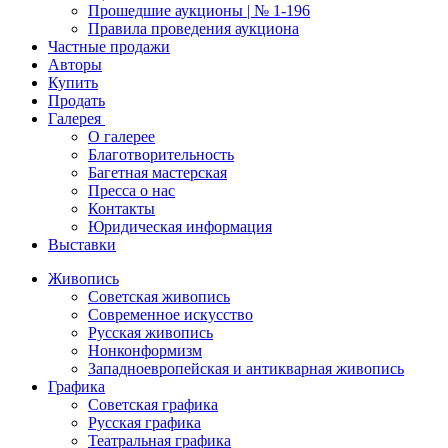
Прошедшие аукционы | № 1-196
Правила проведения аукциона
Частные продажи
Авторы
Купить
Продать
Галерея
О галерее
Благотворительность
Багетная мастерская
Пресса о нас
Контакты
Юридическая информация
Выставки
Живопись
Советская живопись
Современное искусство
Русская живопись
Нонконформизм
Западноевропейская и антикварная живопись
Графика
Советская графика
Русская графика
Театральная графика