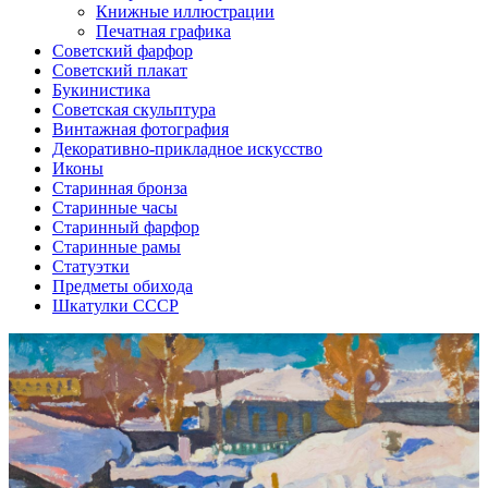
Книжные иллюстрации
Печатная графика
Советский фарфор
Советский плакат
Букинистика
Советская скульптура
Винтажная фотография
Декоративно-прикладное искусство
Иконы
Старинная бронза
Старинные часы
Старинный фарфор
Старинные рамы
Статуэтки
Предметы обихода
Шкатулки СССР