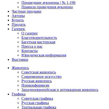
Прошедшие аукционы | № 1-196
Правила проведения аукциона
Частные продажи
Авторы
Купить
Продать
Галерея
О галерее
Благотворительность
Багетная мастерская
Пресса о нас
Контакты
Юридическая информация
Выставки
Живопись
Советская живопись
Современное искусство
Русская живопись
Нонконформизм
Западноевропейская и антикварная живопись
Графика
Советская графика
Русская графика
Театральная графика