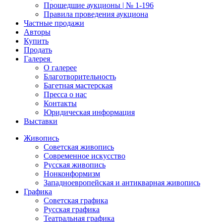
Прошедшие аукционы | № 1-196
Правила проведения аукциона
Частные продажи
Авторы
Купить
Продать
Галерея
О галерее
Благотворительность
Багетная мастерская
Пресса о нас
Контакты
Юридическая информация
Выставки
Живопись
Советская живопись
Современное искусство
Русская живопись
Нонконформизм
Западноевропейская и антикварная живопись
Графика
Советская графика
Русская графика
Театральная графика