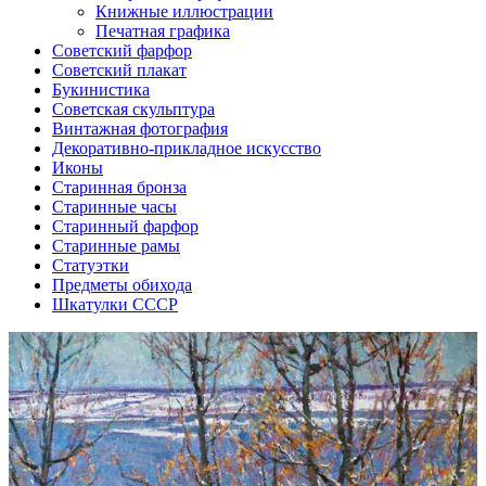
Книжные иллюстрации
Печатная графика
Советский фарфор
Советский плакат
Букинистика
Советская скульптура
Винтажная фотография
Декоративно-прикладное искусство
Иконы
Старинная бронза
Старинные часы
Старинный фарфор
Старинные рамы
Статуэтки
Предметы обихода
Шкатулки СССР