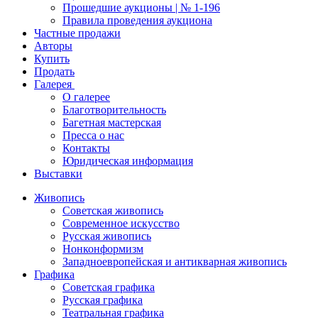
Прошедшие аукционы | № 1-196
Правила проведения аукциона
Частные продажи
Авторы
Купить
Продать
Галерея
О галерее
Благотворительность
Багетная мастерская
Пресса о нас
Контакты
Юридическая информация
Выставки
Живопись
Советская живопись
Современное искусство
Русская живопись
Нонконформизм
Западноевропейская и антикварная живопись
Графика
Советская графика
Русская графика
Театральная графика