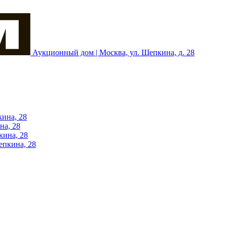
Аукционный дом | Москва, ул. Щепкина, д. 28
кина, 28
на, 28
кина, 28
епкина, 28