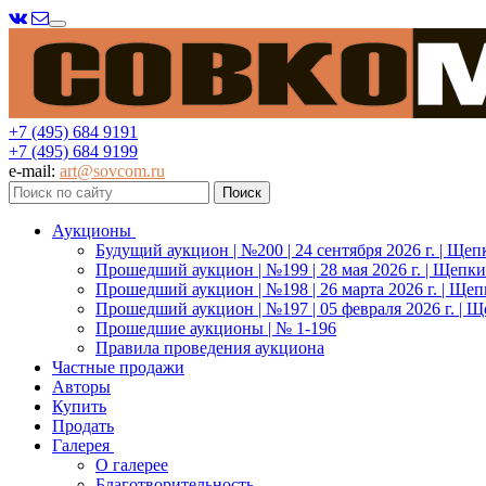
Меню
+7 (495) 684 9191
+7 (495) 684 9199
e-mail:
art@sovcom.ru
Аукционы
Будущий аукцион | №200 | 24 сентября 2026 г. | Щеп
Прошедший аукцион | №199 | 28 мая 2026 г. | Щепки
Прошедший аукцион | №198 | 26 марта 2026 г. | Щеп
Прошедший аукцион | №197 | 05 февраля 2026 г. | Щ
Прошедшие аукционы | № 1-196
Правила проведения аукциона
Частные продажи
Авторы
Купить
Продать
Галерея
О галерее
Благотворительность