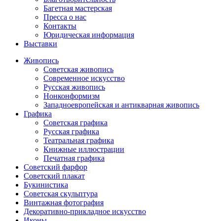
Багетная мастерская
Пресса о нас
Контакты
Юридическая информация
Выставки
Живопись
Советская живопись
Современное искусство
Русская живопись
Нонконформизм
Западноевропейская и антикварная живопись
Графика
Советская графика
Русская графика
Театральная графика
Книжные иллюстрации
Печатная графика
Советский фарфор
Советский плакат
Букинистика
Советская скульптура
Винтажная фотография
Декоративно-прикладное искусство
Иконы