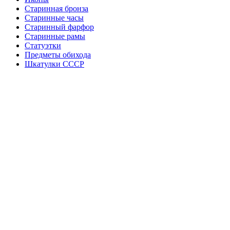
Старинная бронза
Старинные часы
Старинный фарфор
Старинные рамы
Статуэтки
Предметы обихода
Шкатулки СССР