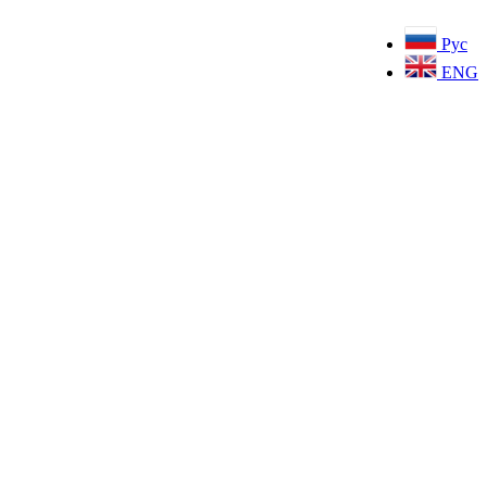
Рус
ENG