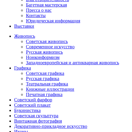
Багетная мастерская
Пресса о нас
Контакты
Юридическая информация
Выставки
Живопись
Советская живопись
Современное искусство
Русская живопись
Нонконформизм
Западноевропейская и антикварная живопись
Графика
Советская графика
Русская графика
Театральная графика
Книжные иллюстрации
Печатная графика
Советский фарфор
Советский плакат
Букинистика
Советская скульптура
Винтажная фотография
Декоративно-прикладное искусство
Иконы