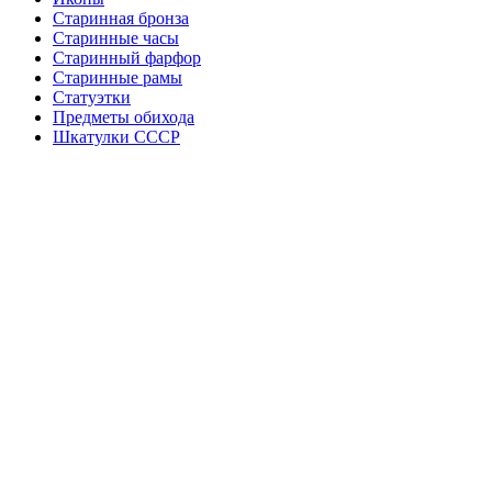
Старинная бронза
Старинные часы
Старинный фарфор
Старинные рамы
Статуэтки
Предметы обихода
Шкатулки СССР