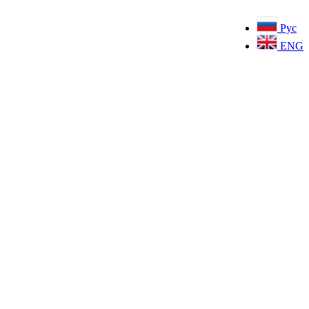
Рус
ENG