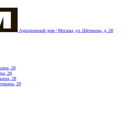
Аукционный дом | Москва, ул. Щепкина, д. 28
кина, 28
на, 28
кина, 28
епкина, 28