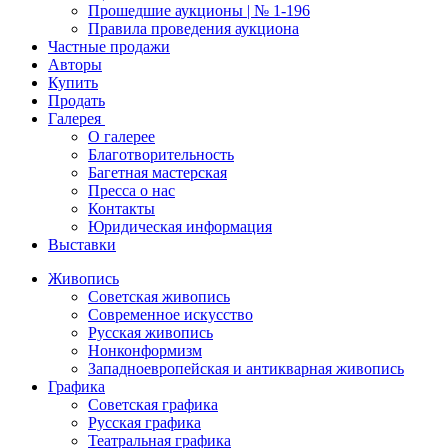
Прошедшие аукционы | № 1-196
Правила проведения аукциона
Частные продажи
Авторы
Купить
Продать
Галерея
О галерее
Благотворительность
Багетная мастерская
Пресса о нас
Контакты
Юридическая информация
Выставки
Живопись
Советская живопись
Современное искусство
Русская живопись
Нонконформизм
Западноевропейская и антикварная живопись
Графика
Советская графика
Русская графика
Театральная графика