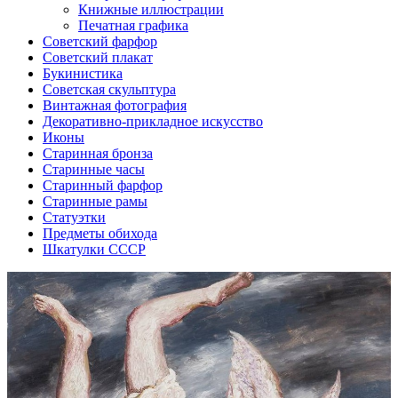
Книжные иллюстрации
Печатная графика
Советский фарфор
Советский плакат
Букинистика
Советская скульптура
Винтажная фотография
Декоративно-прикладное искусство
Иконы
Старинная бронза
Старинные часы
Старинный фарфор
Старинные рамы
Статуэтки
Предметы обихода
Шкатулки СССР