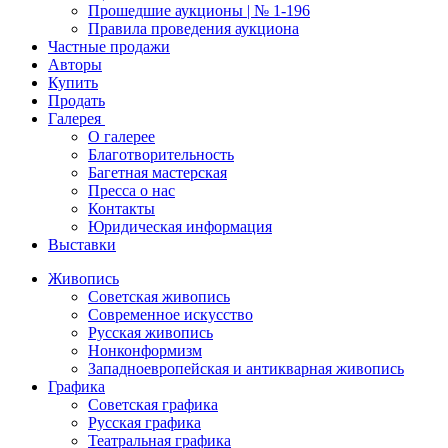
Прошедшие аукционы | № 1-196
Правила проведения аукциона
Частные продажи
Авторы
Купить
Продать
Галерея
О галерее
Благотворительность
Багетная мастерская
Пресса о нас
Контакты
Юридическая информация
Выставки
Живопись
Советская живопись
Современное искусство
Русская живопись
Нонконформизм
Западноевропейская и антикварная живопись
Графика
Советская графика
Русская графика
Театральная графика