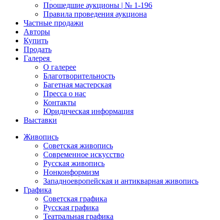
Прошедшие аукционы | № 1-196
Правила проведения аукциона
Частные продажи
Авторы
Купить
Продать
Галерея
О галерее
Благотворительность
Багетная мастерская
Пресса о нас
Контакты
Юридическая информация
Выставки
Живопись
Советская живопись
Современное искусство
Русская живопись
Нонконформизм
Западноевропейская и антикварная живопись
Графика
Советская графика
Русская графика
Театральная графика