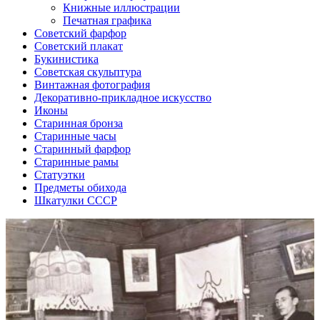
Книжные иллюстрации
Печатная графика
Советский фарфор
Советский плакат
Букинистика
Советская скульптура
Винтажная фотография
Декоративно-прикладное искусство
Иконы
Старинная бронза
Старинные часы
Старинный фарфор
Старинные рамы
Статуэтки
Предметы обихода
Шкатулки СССР