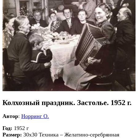
Колхозный праздник. Застолье. 1952 г.
Автор
:
Норринг О.
Год:
1952 г
Размер:
30х30 Техника – Желатино-серебрянная