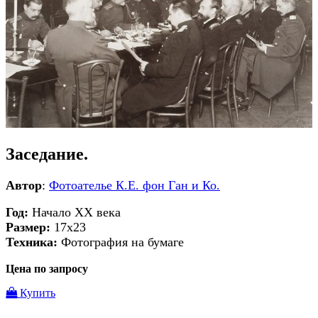
Заседание.
Автор
:
Фотоателье К.Е. фон Ган и Ко.
Год:
Начало ХХ века
Размер:
17х23
Техника:
Фотография на бумаге
Цена по запросу
Купить