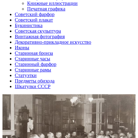
Книжные иллюстрации
Печатная графика
Советский фарфор
Советский плакат
Букинистика
Советская скульптура
Винтажная фотография
Декоративно-прикладное искусство
Иконы
Старинная бронза
Старинные часы
Старинный фарфор
Старинные рамы
Статуэтки
Предметы обихода
Шкатулки СССР