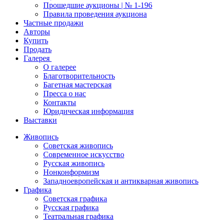
Прошедшие аукционы | № 1-196
Правила проведения аукциона
Частные продажи
Авторы
Купить
Продать
Галерея
О галерее
Благотворительность
Багетная мастерская
Пресса о нас
Контакты
Юридическая информация
Выставки
Живопись
Советская живопись
Современное искусство
Русская живопись
Нонконформизм
Западноевропейская и антикварная живопись
Графика
Советская графика
Русская графика
Театральная графика