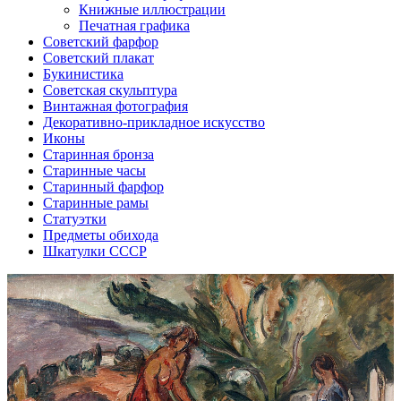
Книжные иллюстрации
Печатная графика
Советский фарфор
Советский плакат
Букинистика
Советская скульптура
Винтажная фотография
Декоративно-прикладное искусство
Иконы
Старинная бронза
Старинные часы
Старинный фарфор
Старинные рамы
Статуэтки
Предметы обихода
Шкатулки СССР