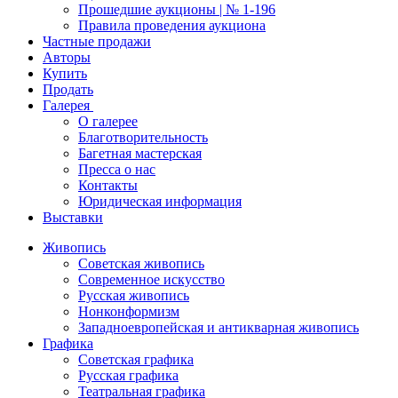
Прошедшие аукционы | № 1-196
Правила проведения аукциона
Частные продажи
Авторы
Купить
Продать
Галерея
О галерее
Благотворительность
Багетная мастерская
Пресса о нас
Контакты
Юридическая информация
Выставки
Живопись
Советская живопись
Современное искусство
Русская живопись
Нонконформизм
Западноевропейская и антикварная живопись
Графика
Советская графика
Русская графика
Театральная графика