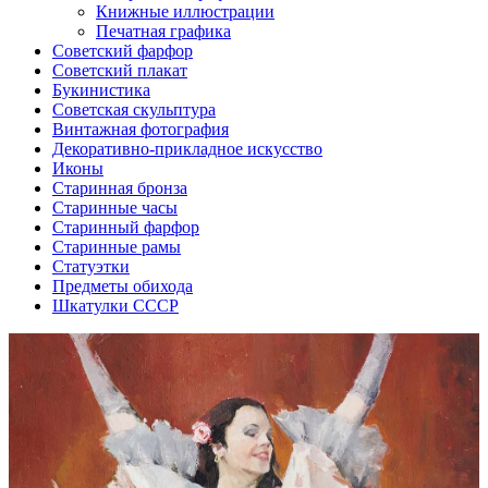
Книжные иллюстрации
Печатная графика
Советский фарфор
Советский плакат
Букинистика
Советская скульптура
Винтажная фотография
Декоративно-прикладное искусство
Иконы
Старинная бронза
Старинные часы
Старинный фарфор
Старинные рамы
Статуэтки
Предметы обихода
Шкатулки СССР