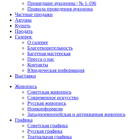
Прошедшие аукционы | № 1-196
Правила проведения аукциона
Частные продажи
Авторы
Купить
Продать
Галерея
О галерее
Благотворительность
Багетная мастерская
Пресса о нас
Контакты
Юридическая информация
Выставки
Живопись
Советская живопись
Современное искусство
Русская живопись
Нонконформизм
Западноевропейская и антикварная живопись
Графика
Советская графика
Русская графика
Театральная графика