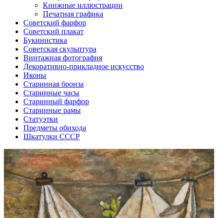
Книжные иллюстрации
Печатная графика
Советский фарфор
Советский плакат
Букинистика
Советская скульптура
Винтажная фотография
Декоративно-прикладное искусство
Иконы
Старинная бронза
Старинные часы
Старинный фарфор
Старинные рамы
Статуэтки
Предметы обихода
Шкатулки СССР