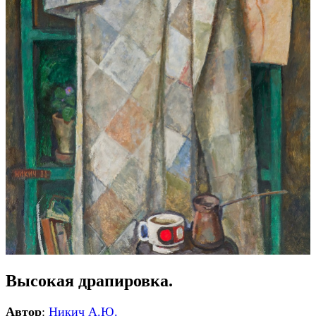
Высокая драпировка.
Автор
:
Никич А.Ю.