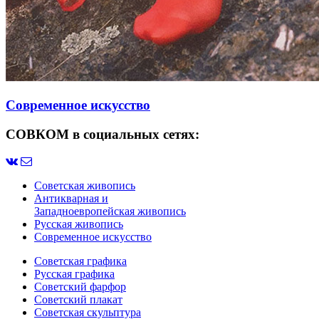
Современное искусство
СОВКОМ в социальных сетях:
Советская живопись
Антикварная и
Западноевропейская живопись
Русская живопись
Современное искусство
Советская графика
Русская графика
Советский фарфор
Советский плакат
Советская скульптура