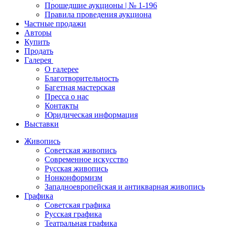
Прошедшие аукционы | № 1-196
Правила проведения аукциона
Частные продажи
Авторы
Купить
Продать
Галерея
О галерее
Благотворительность
Багетная мастерская
Пресса о нас
Контакты
Юридическая информация
Выставки
Живопись
Советская живопись
Современное искусство
Русская живопись
Нонконформизм
Западноевропейская и антикварная живопись
Графика
Советская графика
Русская графика
Театральная графика