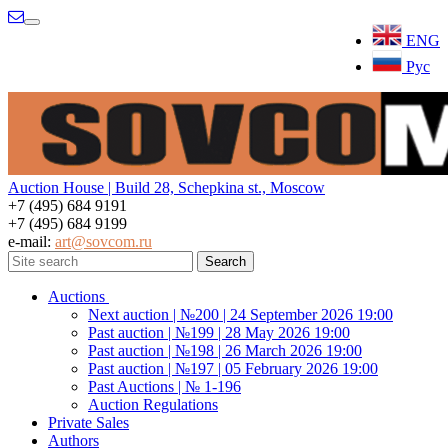
Menu
ENG
Рус
Auction House | Build 28, Schepkina st., Moscow
+7 (495) 684 9191
+7 (495) 684 9199
e-mail:
art@sovcom.ru
Auctions
Next auction | №200 | 24 September 2026 19:00
Past auction | №199 | 28 May 2026 19:00
Past auction | №198 | 26 March 2026 19:00
Past auction | №197 | 05 February 2026 19:00
Past Auctions | № 1-196
Auction Regulations
Private Sales
Authors