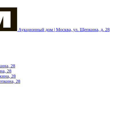
Аукционный дом | Москва, ул. Щепкина, д. 28
кина, 28
на, 28
кина, 28
епкина, 28