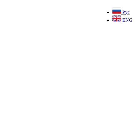
Рус
ENG