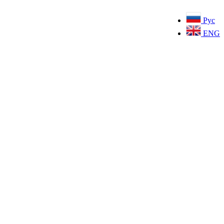
Рус
ENG