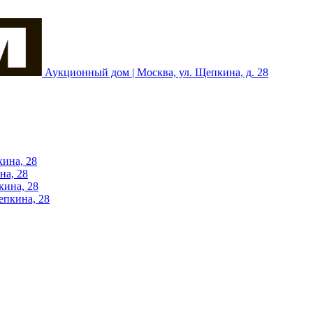
Аукционный дом | Москва, ул. Щепкина, д. 28
кина, 28
на, 28
кина, 28
епкина, 28