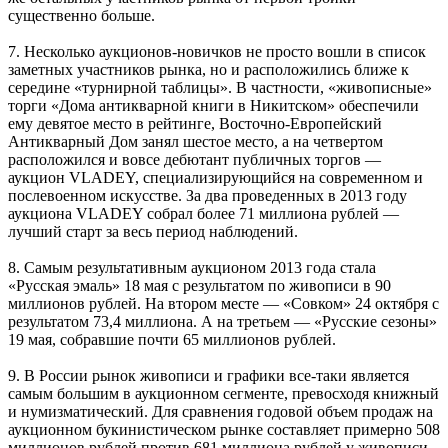
существенно больше.
7. Несколько аукционов-новичков не просто вошли в список
заметных участников рынка, но и расположились ближе к
середине «турнирной таблицы». В частности, «живописные»
торги «Дома антикварной книги в Никитском» обеспечили
ему девятое место в рейтинге, Восточно-Европейский
Антикварный Дом занял шестое место, а на четвертом
расположился и вовсе дебютант публичных торгов —
аукцион VLADEY, специализирующийся на современном и
послевоенном искусстве. За два проведенных в 2013 году
аукциона VLADEY собрал более 71 миллиона рублей —
лучший старт за весь период наблюдений.
8. Самым результативным аукционом 2013 года стала
«Русская эмаль» 18 мая с результатом по живописи в 90
миллионов рублей. На втором месте — «Совком» 24 октября с
результатом 73,4 миллиона. А на третьем — «Русские сезоны»
19 мая, собравшие почти 65 миллионов рублей.
9. В России рынок живописи и графики все-таки является
самым большим в аукционном сегменте, превосходя книжный
и нумизматический. Для сравнения годовой объем продаж на
аукционном букинистическом рынке составляет примерно 508
миллионов рублей против 681 миллиона рублей у живописи,