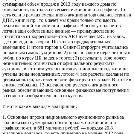
суммарный объем продаж в 2013 году каждого дома по
отдельности, но только в сегменте живописи и графики. То
есть если в рамках смешанного аукциона торговались стринги
ДПИ, книг и пр., то в зачет мы брали только стоимость
реализованной живописи и графики. В основу подсчетов
легли наши собственные данные — преимущественно
статистика от корреспондентов ARTinvestment.RU из залов,
где проводились торги. Несколько предварительных
замечаний: 1) итоги торгов в Санкт-Петербурге учитывались
по данным самих аукционов; 2) цены в валюте пересчитаны в
рубли по курсу ЦБ на день торгов; 3) результат в зале может
незначительно отличаться от официального результата
аукциона, в котором учтены послеаукционные продажи и не
учтены цены неоплаченных лотов; 4) все расчеты сделаны по
ценам молотка, т.к. именно они фиксируются в зале. В итоге в
списке собрались 13 передовиков русского аукционного
рынка, обеспечивающих основные финансовые поступления
в сегменте изобразительного искусства.
И вот к каким выводам мы пришли:
1. Основные игроки национального аукционного рынка за
год показали суммарный объем продаж по живописи и
графике почти в 681 миллион рублей — порядка 20,8
миллиона долларов, то есть примерно на уровне 2012 года.