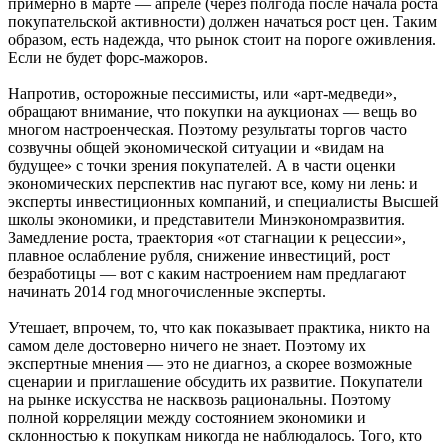
примерно в марте — апреле (через полгода после начала роста
покупательской активности) должен начаться рост цен. Таким
образом, есть надежда, что рынок стоит на пороге оживления.
Если не будет форс-мажоров.
Напротив, осторожные пессимисты, или «арт-медведи»,
обращают внимание, что покупки на аукционах — вещь во
многом настроенческая. Поэтому результаты торгов часто
созвучны общей экономической ситуации и «видам на
будущее» с точки зрения покупателей. А в части оценки
экономических перспектив нас пугают все, кому ни лень: и
эксперты инвестиционных компаний, и специалисты Высшей
школы экономики, и представители Минэкономразвития.
Замедление роста, траектория «от стагнации к рецессии»,
плавное ослабление рубля, снижение инвестиций, рост
безработицы — вот с каким настроением нам предлагают
начинать 2014 год многочисленные эксперты.
Утешает, впрочем, то, что как показывает практика, никто на
самом деле достоверно ничего не знает. Поэтому их
экспертные мнения — это не диагноз, а скорее возможные
сценарии и приглашение обсудить их развитие. Покупатели
на рынке искусства не насквозь рациональны. Поэтому
полной корреляции между состоянием экономики и
склонностью к покупкам никогда не наблюдалось. Того, кто