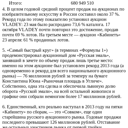
Итого:
680 949 510
4. В целом годовой средний процент продаж на аукционах по
изобразительному искусству в России составил около 37 %.
Рекорд года по этому показателю установил аукцион
VLADEY: 23 мая было распродано 73,6 % каталога. 17
октября VLADEY почти повторил это достижение, продав
почти 69 % лотов. На третьем месте — аукцион «Кабинетъ»
23 апреля: 61 % проданных лотов.
5. «Самый быстрый круг» (в терминах «Формулы 1»)
продемонстрировал аукционный дом «Русская эмаль»,
занявший в зачете по объему продаж лишь третье место:
именно на этом аукционе был установлен рекорд 2013 года (а
одновременно и рекорд для всего национального аукционного
рынка) — 76 миллионов рублей за темперу на бумаге
Константина Юона «Рыночная площадь в Угличе».
Собственно, одна эта сделка и обеспечила львиную долю
оборота «Русской эмали», на всей остальной живописи и
графике они собрали немногим более 17 миллионов рублей.
6. Единственный, кто реально наступал в 2013 году на пятки
«Кабинету» по сборам, — это «Совком», еще один
старейшина русского аукционного рынка. Годовые продажи
последнего превышают 126 миллионов рублей. Отставание
же остальных участников рынка от первой тройки