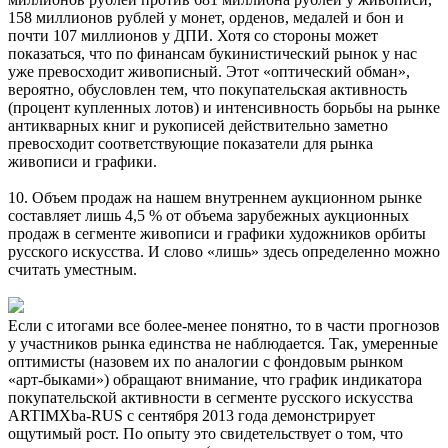
158 миллионов рублей у монет, орденов, медалей и бон и
почти 107 миллионов у ДПИ. Хотя со стороны может
показаться, что по финансам букинистический рынок у нас
уже превосходит живописный. Этот «оптический обман»,
вероятно, обусловлен тем, что покупательская активность
(процент купленных лотов) и интенсивность борьбы на рынке
антикварных книг и рукописей действительно заметно
превосходит соответствующие показатели для рынка
живописи и графики.
10. Объем продаж на нашем внутреннем аукционном рынке
составляет лишь 4,5 % от объема зарубежных аукционных
продаж в сегменте живописи и графики художников орбиты
русского искусства. И слово «лишь» здесь определенно можно
считать уместным.
Если с итогами все более-менее понятно, то в части прогнозов
у участников рынка единства не наблюдается. Так, умеренные
оптимисты (назовем их по аналогии с фондовым рынком
«арт-быками») обращают внимание, что график индикатора
покупательской активности в сегменте русского искусства
ARTIMXba-RUS с сентября 2013 года демонстрирует
ощутимый рост. По опыту это свидетельствует о том, что