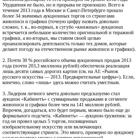
Ухудшения не было, но и прорыва не произошло. Всего в
течение 2013 года в Москве и Санкт-Петербурге прошло
более 34 значимых аукционных торгов со стрингами
живописи и графики (точную цифру назвать довольно
сложно, т. к., во-первых, в сугубо «книжных» аукционах
встречается небольшое количество оригинальной и тиражной
графики, а во-вторых, мы ставим своей целью
проанализировать деятельность только тех домов, которые
делают погоду на отечественном рынке живописи и графики).
2. Почти 30 % российского объема аукционных продаж 2013
года (почти 203,3 миллиона рублей) обеспечила реализация
лишь десяти самых дорогих картин (см. на AI: «Рынок
русского искусства — 2013. Предварительные цифры»). Если,
конечно, слово «лишь» здесь можно считать уместным.
3. Лидером личного зачета довольно предсказуемо стал
аукцион «Кабинетъ» с суммарными продажами в сегменте
живописи и графики более чем на 141 миллион рублей.
Впрочем, догадаться, кто будет первым, можно было еще до
формального подсчета. «Кабинетъ» — аукцион-труженик: за
год он провел целых 5 торгов, посвященных
изобразительному искусству или включающих
соответствующие стринги. Это много, примерно по аукциону
каждые полтора месяца с учетом ограниченной