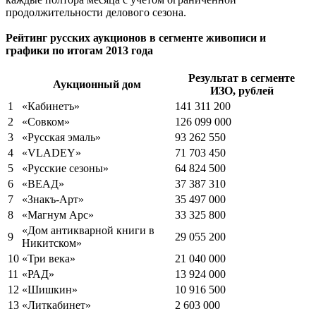
продолжительности делового сезона.
Рейтинг русских аукционов в сегменте живописи и
графики по итогам 2013 года
Результат в сегменте
Аукционный дом
ИЗО, рублей
1
«Кабинетъ»
141 311 200
2
«Совком»
126 099 000
3
«Русская эмаль»
93 262 550
4
«VLADEY»
71 703 450
5
«Русские сезоны»
64 824 500
6
«ВЕАД»
37 387 310
7
«Знакъ-Арт»
35 497 000
8
«Магнум Арс»
33 325 800
«Дом антикварной книги в
9
29 055 200
Никитском»
10
«Три века»
21 040 000
11
«РАД»
13 924 000
12
«Шишкин»
10 916 500
13
«Литкабинет»
2 603 000