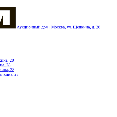
Аукционный дом | Москва, ул. Щепкина, д. 28
кина, 28
на, 28
кина, 28
епкина, 28