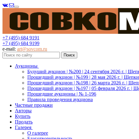
Меню
+7 (495) 684 9191
+7 (495) 684 9199
e-mail:
art@sovcom.ru
Аукционы
Будущий аукцион | №200 | 24 сентября 2026 г. | Щеп
Прошедший аукцион | №199 | 28 мая 2026 г. | Щепки
Прошедший аукцион | №198 | 26 марта 2026 г. | Щеп
Прошедший аукцион | №197 | 05 февраля 2026 г. | Щ
Прошедшие аукционы | № 1-196
Правила проведения аукциона
Частные продажи
Авторы
Купить
Продать
Галерея
О галерее
Благотворительность