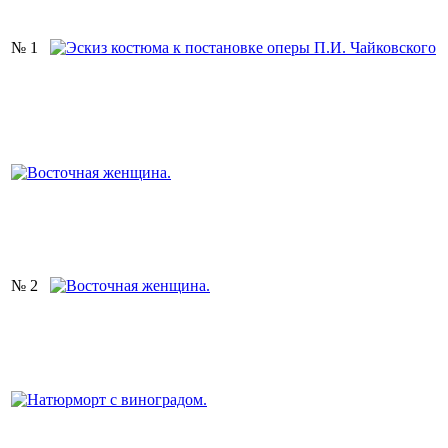
№ 1
№ 2