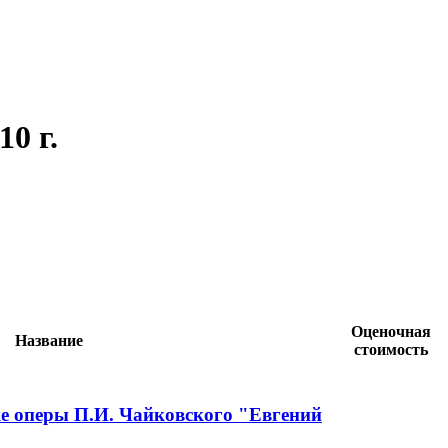
0 г.
Оценочная
Название
стоимость
ке оперы П.И. Чайковского "Евгений