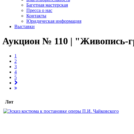
Багетная мастерская
Пресса о нас
Контакты
Юридическая информация
Выставки
Аукцион № 110 | "Живопись-гр
1
2
3
4
5
Лот