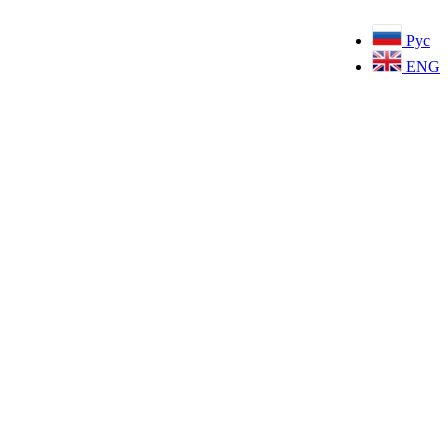
Рус
ENG