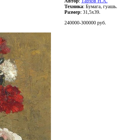
Автор
:
Тархов Н.А.
Техника
: Бумага, гуашь.
Размер
: 31,5х39.
240000-300000 руб.