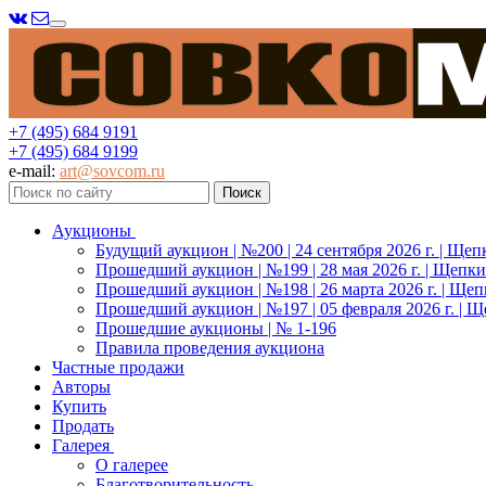
Меню
+7 (495) 684 9191
+7 (495) 684 9199
e-mail:
art@sovcom.ru
Аукционы
Будущий аукцион | №200 | 24 сентября 2026 г. | Щеп
Прошедший аукцион | №199 | 28 мая 2026 г. | Щепки
Прошедший аукцион | №198 | 26 марта 2026 г. | Щеп
Прошедший аукцион | №197 | 05 февраля 2026 г. | Щ
Прошедшие аукционы | № 1-196
Правила проведения аукциона
Частные продажи
Авторы
Купить
Продать
Галерея
О галерее
Благотворительность