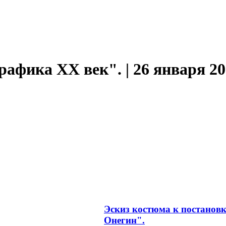
афика ХХ век". | 26 января 201
Эскиз костюма к постанов
Онегин".