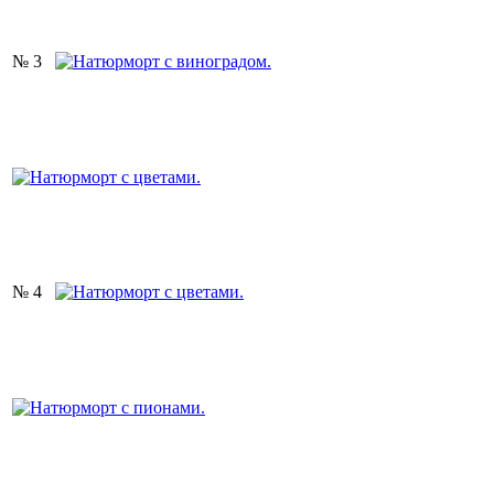
№ 3
№ 4