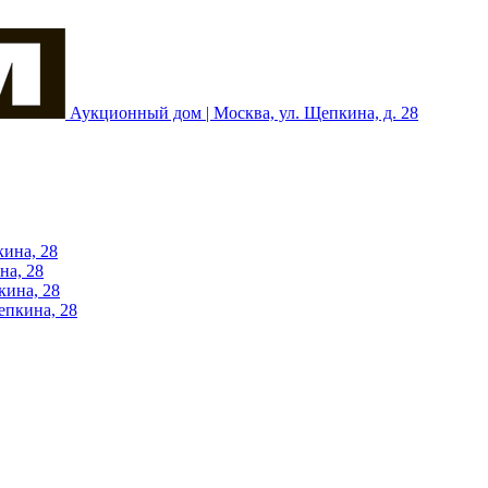
Аукционный дом | Москва, ул. Щепкина, д. 28
кина, 28
на, 28
кина, 28
епкина, 28