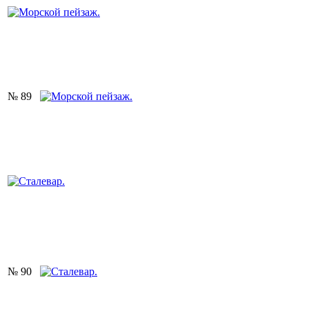
№ 89
№ 90