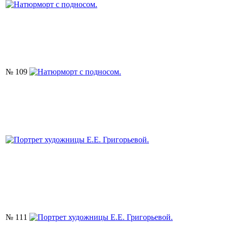
№ 109
№ 111