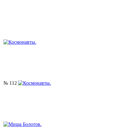
№ 112