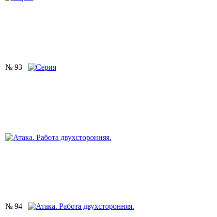
№ 93
№ 94