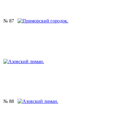
№ 87
№ 88