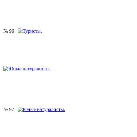
№ 96
№ 97