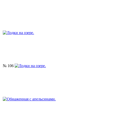
№ 106