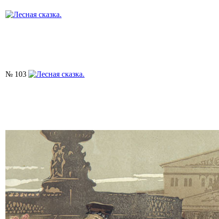
№ 103