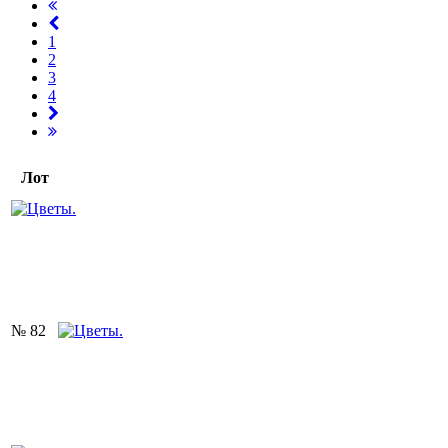
1
2
3
4
Лот
№ 82