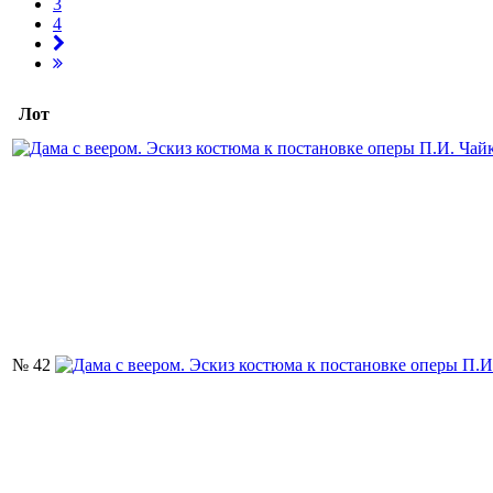
3
4
Лот
№ 42