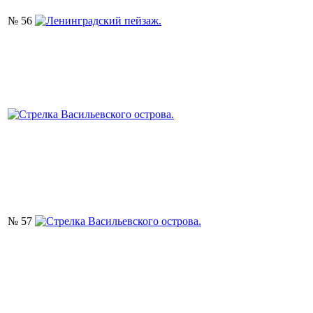
№ 56
№ 57