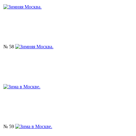
№ 58
№ 59