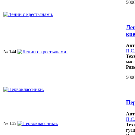
5000
Лен
кре
Авт
П.С
№ 144
Тех
масл
Раз
5000
Пе
Авт
П.С
№ 145
Тех
гуаш