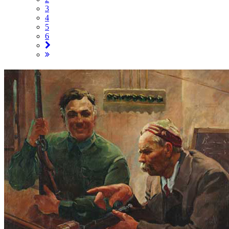
3
4
5
6