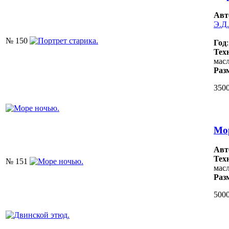
Авт
Э.Д.
№ 150
Год
Тех
масл
Раз
3500
Мо
Авт
Тех
№ 151
масл
Раз
5000