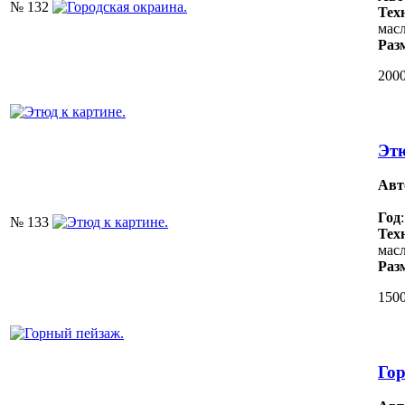
№ 132
Тех
масл
Раз
2000
Этю
Авт
Год
№ 133
Тех
масл
Раз
1500
Гор