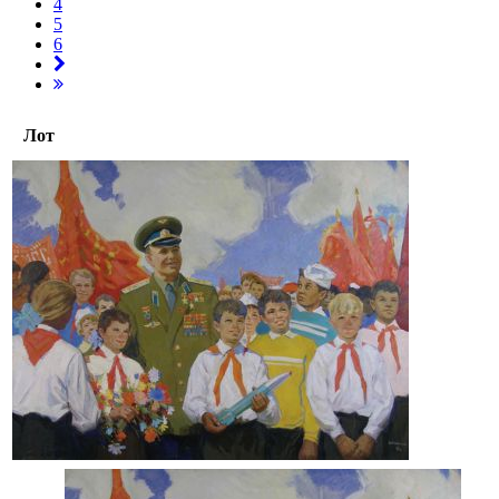
4
5
6
Лот