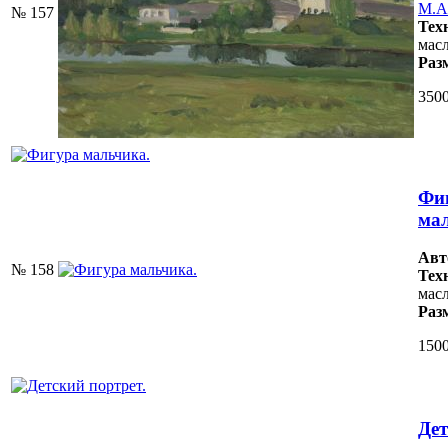
М.А
№ 157
Тех
масл
Раз
3500
Фи
ма
Авт
№ 158
Тех
масл
Раз
1500
Дет