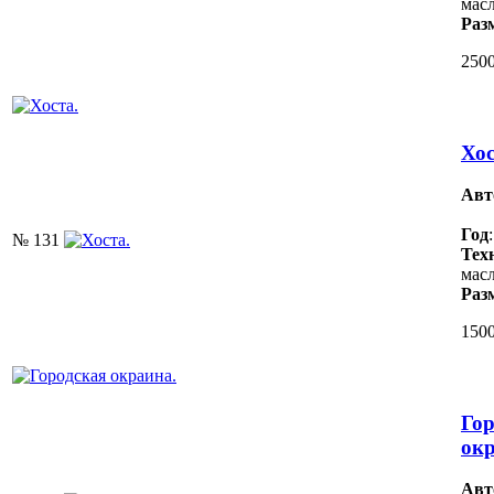
масл
Раз
2500
Хос
Авт
Год
№ 131
Тех
масл
Раз
1500
Гор
окр
Авт