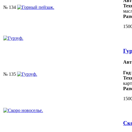
Авт
Тех
№ 134
масл
Раз
1500
Гур
Авт
Год
№ 135
Тех
карт
Раз
1500
Ско