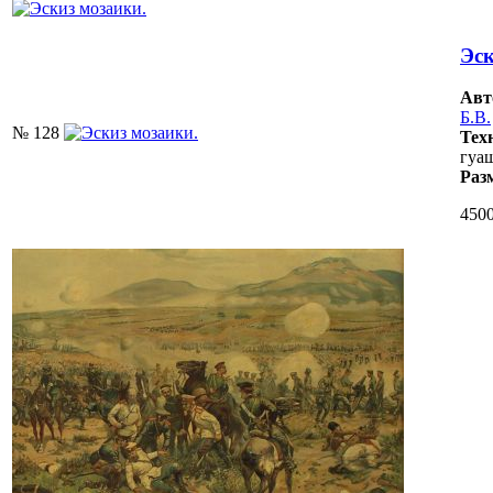
Эск
Авт
Б.В.
№ 128
Тех
гуаш
Раз
4500