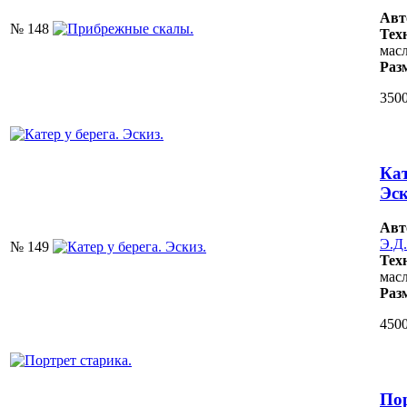
Авт
№ 148
Тех
масл
Раз
3500
Кат
Эск
Авт
Э.Д.
№ 149
Тех
масл
Раз
4500
Пор